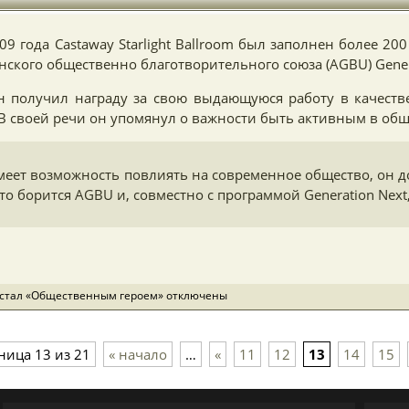
09 года Castaway Starlight Ballroom был заполнен более 20
нского общественно благотворительного союза (AGBU) Genera
 получил награду за свою выдающуюся работу в качеств
В своей речи он упомянул о важности быть активным в об
имеет возможность повлиять на современное общество, он 
 что борится AGBU и, совместно с программой Generation Nex
 стал «Общественным героем»
отключены
ница 13 из 21
« начало
…
«
11
12
13
14
15