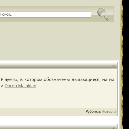
 Players», в котором обозначены выдающиеся, на их
л и
Daron Malakian
.
Рубрики:
Новости