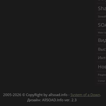
Sha
Shredf
SO
Wake Up
Ви
Выс
Инт
Но
Рецен
Статья
2005-2026 © CopyRight by allsoad.info -
System of a Down
.
Дизайн: AllSOAD.Info ver. 2.3