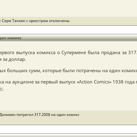
: Серж Танкян с оркестром
отключены
один комикс
ервого выпуска комикса о Супермене была продана за 317
 за доллар.
мых больших сумм, которые были потрачены на один комикс
а на аукционе за первый выпуск «Action Comics» 1938 год
wn
.
Долмаян потратил 317.200$ на один комикс