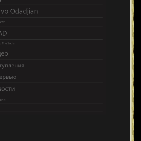
vo Odadjian
est
AD
 The Souls
део
тупления
ервью
вости
зии