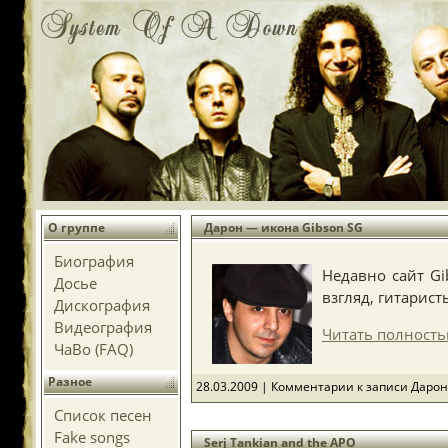
О группе
Дарон — икона Gibson SG
Биография
Недавно сайт Gi
Досье
взгляд, гитарист
Дискография
Видеография
Читать полность
ЧаВо (FAQ)
Разное
28.03.2009 |
Комментарии
к записи Дарон
Список песен
Fake songs
Serj Tankian and the APO