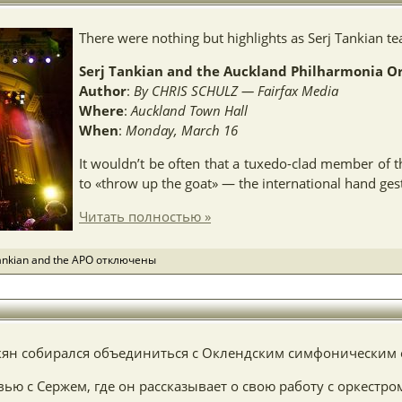
There were nothing but highlights as Serj Tankian 
Serj Tankian and the Auckland Philharmonia O
Author
:
By CHRIS SCHULZ — Fairfax Media
Where
:
Auckland Town Hall
When
:
Monday, March 16
It wouldn’t be often that a tuxedo-clad member of 
to «throw up the goat» — the international hand ges
Читать полностью »
ankian and the APO
отключены
нкян собирался объединиться с Оклендским симфоническим 
ью с Сержем, где он рассказывает о свою работу с оркестро