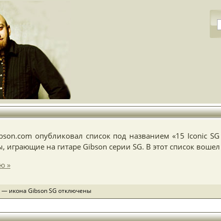
bson.com опубликовал список под названием «15 Iconic SG
ы, играющие на гитаре Gibson серии SG. В этот список воше
ю »
 — икона Gibson SG
отключены