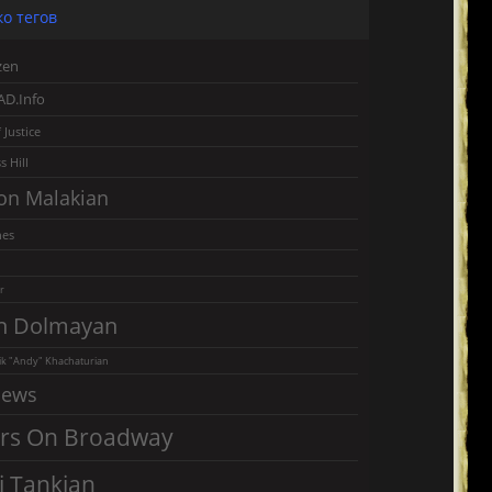
о тегов
zen
AD.Info
 Justice
s Hill
on Malakian
nes
r
n Dolmayan
k "Andy" Khachaturian
iews
rs On Broadway
j Tankian