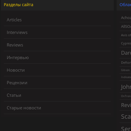
Разделы сайта
Облак
Acho
Articles
AllSO
Interviews
Axis of
Cypres
Reviews
Dar
Интервью
Defto
Новости
Gibson
Indicato
Рецензии
Joh
Статьи
OnTroni
Rev
Старые новости
Sca
Ser