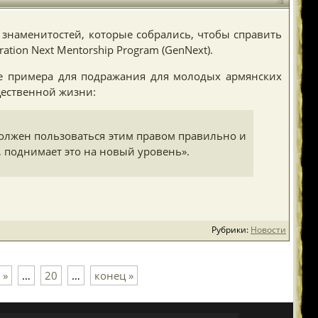
0 знаменитостей, которые собрались, чтобы справить
tion Next Mentorship Program (GenNext).
е примера для подражания для молодых армянских
щественной жизни:
должен пользоваться этим правом правильно и
t, поднимает это на новый уровень».
Рубрики:
Новости
»
…
20
…
конец »