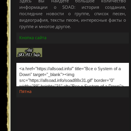
Здесь вы найдете большое количество
информации о SOAD: история создания,
последние новости о группе, список песен,
видеография, тексты песен, интересные факты о
группе и многое другое.
Кнопка сайта
Пятна