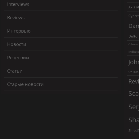
Interviews
Axis of
Cypres
Reviews
Dar
Интервью
Defto
Новости
Gibson
Indicato
Рецензии
Joh
Статьи
OnTroni
Rev
Старые новости
Sca
Ser
Sha
Shredf