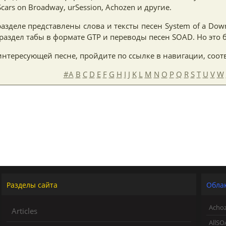
ars on Broadway, urSession, Achozen и другие.
деле представлены слова и тексты песен System of a Down 
раздел табы в формате GTP и переводы песен SOAD. Но это б
нтересующей песне, пройдите по ссылке в навигации, соот
#A
B
C
D
E
F
G
H
I
J
K
L
M
N
O
P
Q
R
S
T
U
V
W
Разделы сайта
Облак
Acho
Articles
AllSO