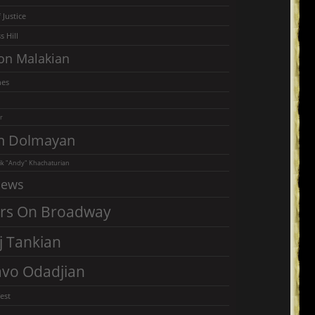
 Justice
s Hill
on Malakian
nes
r
n Dolmayan
k "Andy" Khachaturian
iews
rs On Broadway
j Tankian
vo Odadjian
est