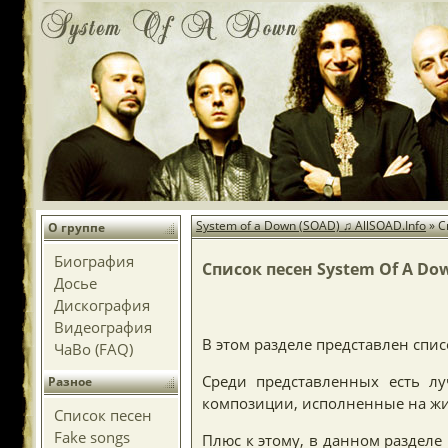
System of a Down (SOAD) ♫ AllSOAD.Info
»
С
О группе
Биография
Список песен System Of A Do
Досье
Дискография
Видеография
В этом разделе представлен спис
ЧаВо (FAQ)
Среди представленных есть лу
Разное
композиции, исполненные на ж
Список песен
Fake songs
Плюс к этому, в данном раздел