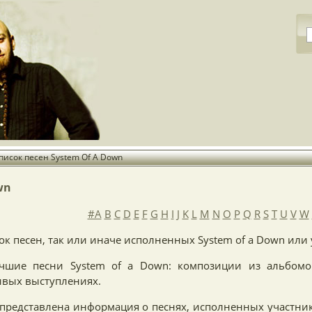
писок песен System Of A Down
wn
#A
B
C
D
E
F
G
H
I
J
K
L
M
N
O
P
Q
R
S
T
U
V
W
ок песен, так или иначе исполненных System of a Down или
чшие песни System of a Down: композиции из альбомов
ивых выступлениях.
е представлена информация о песнях, исполненных участн