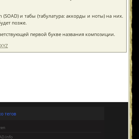
(SOAD) и табы (табулатура: аккорды и ноты) на них.
удет позже.
ветствующей первой букве названия композиции.
XYZ
о тегов
zen
AD.Info