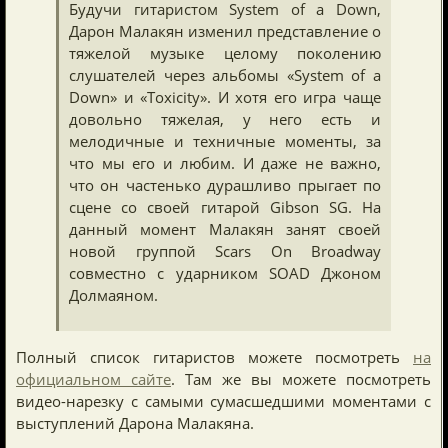
Будучи гитаристом System of a Down,
Дарон Малакян изменил представление о
тяжелой музыке целому поколению
слушателей через альбомы «System of a
Down» и «Toxicity». И хотя его игра чаще
довольно тяжелая, у него есть и
мелодичные и техничные моменты, за
что мы его и любим. И даже не важно,
что он частенько дурашливо прыгает по
сцене со своей гитарой Gibson SG. На
данный момент Малакян занят своей
новой группой Scars On Broadway
совместно с ударником SOAD Джоном
Долмаяном.
Полный список гитаристов можете посмотреть
на
официальном сайте
. Там же вы можете посмотреть
видео-нарезку с самыми сумасшедшими моментами с
выступлений Дарона Малакяна.