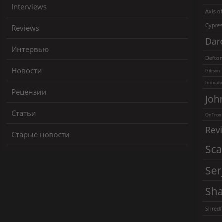
Interviews
Axis of
Cypres
Reviews
Dar
Интервью
Defto
Новости
Gibson
Indicato
Рецензии
Joh
Статьи
OnTroni
Rev
Старые новости
Sca
Ser
Sha
Shredf