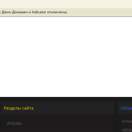
: Джон Долмаян и Indicator
отключены
Разделы сайта
Облак
Acho
Articles
AllSO