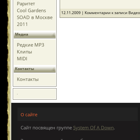
Раритет
Cool Gardens
12.11.2009 |
Комментарии
к записи Видео
SOAD в Москве
2011
Медиа
Редкие MP3
Клипы
MIDI
Контакты
Контакты
.
О сайте
Сайт посвящен группе
System Of A Down
.