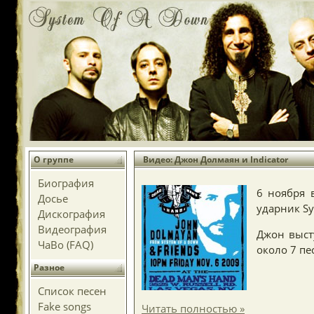
О группе
Видео: Джон Долмаян и Indicator
Биография
6 ноября в
Досье
ударник Sy
Дискография
Видеография
Джон высту
ЧаВо (FAQ)
около 7 пе
Разное
Список песен
Fake songs
Читать полностью »