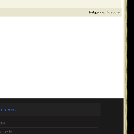
Рубрики:
Новости
о тегов
zen
AD.Info