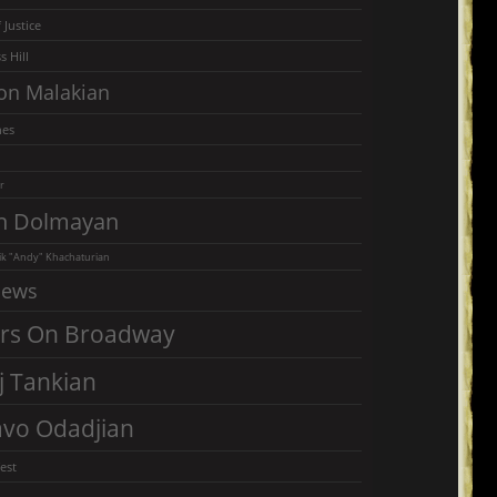
 Justice
s Hill
on Malakian
nes
r
n Dolmayan
k "Andy" Khachaturian
iews
rs On Broadway
j Tankian
vo Odadjian
est