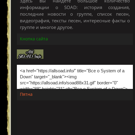
Здесь вы найдете большое количество
информации о SOAD: история создания,
последние новости о группе, список песен,
видеография, тексты песен, интересные факты о
группе и многое другое.
Кнопка сайта
Пятна