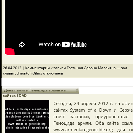
26.04.2012 |
Комментарии
к записи Гостиная Дарона Малакяна — зал
славы Edmonton Oilers
отключены
День памяти Геноцида армян на
сайтах SOAD
Сегодня, 24 апреля 2012 г. на оф
сайтах System of a Down и Сержа
стоят заставки, приуроченные
Геноцида армян. Оба сайта ссыл
www.armenian-genocide.org для п