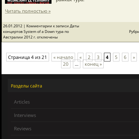
Читать полностью »
26.01.2012 |
Комментарии
к записи Даты
концертов System of a Down тура по
Рубр
Австралии 2012 г.
отключены
Страница 4 из 21
« начало
«
2
3
4
5
6
»
20
…
конец »
Разделы сайта
Articles
Interviews
Reviews