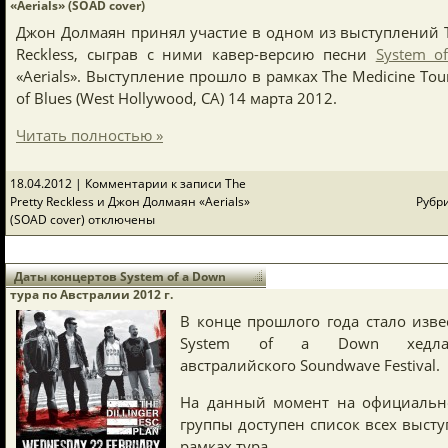
«Aerials» (SOAD cover)
Джон Долмаян принял участие в одном из выступлений T
Reckless, сыграв с ними кавер-версию песни
System o
«Aerials». Выступление прошло в рамках The Medicine Tou
of Blues (West Hollywood, CA) 14 марта 2012.
Читать полностью »
18.04.2012 |
Комментарии
к записи The
Pretty Reckless и Джон Долмаян «Aerials»
Рубр
(SOAD cover)
отключены
Даты концертов System of a Down
тура по Австралии 2012 г.
В конце прошлого года стало изве
System of a Down хедлай
австралийского Soundwave Festival.
На данный момент на официальн
группы доступен список всех выст
рамках тура.