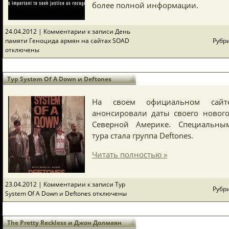
более полной информации.
24.04.2012 |
Комментарии
к записи День
памяти Геноцида армян на сайтах SOAD
Рубр
отключены
Тур System Of A Down и Deftones
На своем официальном сай
анонсировали даты своего нового
Северной Америке. Специальны
тура стала группа Deftones.
Читать полностью »
23.04.2012 |
Комментарии
к записи Тур
Рубр
System Of A Down и Deftones
отключены
The Pretty Reckless и Джон Долмаян