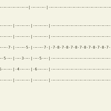
–-–-–-–-–-–-–|-–-–-–-|-–-–-–-–-–-–-–-–-–-–-–-–-–-–
–-–-–-|-–-–-–-|-–-–-–-|-–-–-–-–-–-–-–-–-–-–-–-–-–-
–-–-–-|-–-–-–-|-–-–-–-|-–-–-–-–-–-–-–-–-–-–-–-–-–-
–-–-7-|-–-–-5-|-–-–-7-|-7-8-7-8-7-8-7-8-7-8-7-8-7-
–-5-–-|-–-3-–-|-–-5-–-|-–-–-–-–-–-–-–-–-–-–-–-–-–-
6-–-–-|-4-–-–-|-6-–-–-|-–-–-–-–-–-–-–-–-–-–-–-–-–-
–-–-–-|-–-–-–-|-–-–-–-|-–-–-–-–-–-–-–-–-–-–-–-–-–-