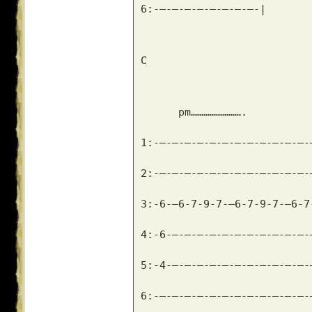
6:-–-–-–-–-–-–-–-–-|
C
      pm…………………….
1:-–-–-–-–-–-–-–-–-–-–-–-–-
2:-–-–-–-–-–-–-–-–-–-–-–-–-
3:-6-–6-7-9-7-–6-7-9-7-–6-7
4:-6-–-–-–-–-–-–-–-–-–-–-–-
5:-4-–-–-–-–-–-–-–-–-–-–-–-
6:-–-–-–-–-–-–-–-–-–-–-–-–-