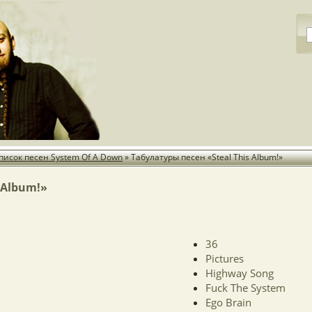
писок песен System Of A Down
»
Табулатуры песен «Steal This Album!»
 Album!»
36
Pictures
Highway Song
Fuck The System
Ego Brain