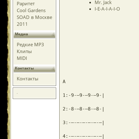
Mr. Jack
Раритет
I-E-A-I-A-I-O
Cool Gardens
SOAD в Москве
2011
Медиа
Редкие MP3
Клипы
MIDI
Контакты
Контакты
A
.
1:-9-–9-–9-–9-|
2:-8-–8-–8-–8-|
3:-–-–-–-–-–-–|
4:-–-–-–-–-–-–|