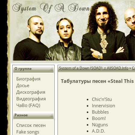
System of a Down (SOAD) ♫ AllSOAD.Info
»
С
О группе
Биография
Табулатуры песен «Steal This
Досье
Дискография
Видеография
Chic’n’Stu
ЧаВо (FAQ)
Innervision
Bubbles
Разное
Boom!
Nüguns
Список песен
A.D.D.
Fake songs