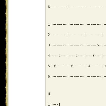
6:-–-–-–-|-–-–-–-–-–-–-–-–-
1:-–-–-–-|-–-–-–-|-–-–-–-|-
2:-–-–-–-|-–-–-–-|-–-–-–-|-
3:-–-–-7-|-–-–-7-|-–-–-5-|-
4:-–-5-–-|-–-5-–-|-–-3-–-|-
5:-6-–-–-|-6-–-–-|-4-–-–-|-
6:-–-–-–-|-–-–-–-|-–-–-–-|-
H
1:-–-|