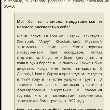
интервью, в котором рассказал о своем пребывании
SOAD.
Мог бы ты сначала представиться и
немного рассказать о себе?
Меня зовут ОнТроник «Энди» Хачатурян
(OnTronik “Andy” Khachaturian). Музыкой
занимаюсь с семи лет. Моим первым
инструментом был аккордеон, потом
фортепиано. Когда мне было двенадцать, я
взял в руки барабанные палочки. Также я был
диджеем, когда мне было пятнадцать. К
Дарону, Шаво и Сержу я присоединился где-то
в 1994 году в качестве ударника группы. В
течение трех лет я принимал участие в
формировании энергетики и звучания
группы, что в последствии закончилось
записью альбома группы в 1997 году…
Есть ли какие-нибудь забавные истории