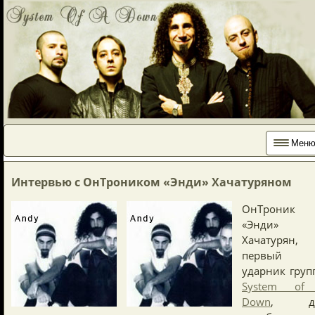
Мен
Интервью с ОнТроником «Энди» Хачатуряном
ОнТроник
«Энди»
Хачатурян,
первый
ударник груп
System of
Down
, д