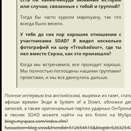
или случаи, связанные с тобой и группой?
Тогда бы часто курили марихуану, так что
всегда было весело.
У тебя до сих пор хорошие отношения с
участниками SOAD? Я видел несколько
фотографий на шоу «Troubadour», где ты
пел вместо Сержа, как это произошло?
Когда мы встречаемся, все проходит хорошо.
Мы полностью поглощены нашими группами/
проектами, и мы все двинулись дальше.
Полное интервью (на английском), вырезки из газет, стат
афиши времен Энди в System of a Down, обложки де
записей, а также оригинальные партии ударных ОнТрон
в песнях SOAD можете найти на его блоге на MySpa
blogs.myspace.com/index.cfm?
fuseaction=blog.view&friendId=512654515&blogId=5263254