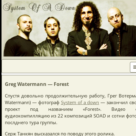
Greg Watermann — Forest
Спустя довольно продолжительную работу, Грег Вотерм
Watermann) — фотограф
System of a down
— закончил сво
проект под названием «Forest». Видео с
аудиокомпилляцию из 22 композиций SOAD и сотни фот
послднего тура группы.
Серж Танкян высказался по поводу этого ролика.