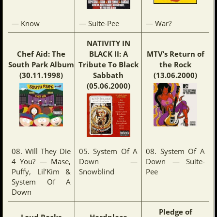
— Know
— Suite-Pee
— War?
NATIVITY IN
Chef Aid: The
BLACK II: A
MTV’s Return of
South Park Album
Tribute To Black
the Rock
(30.11.1998)
Sabbath
(13.06.2000)
(05.06.2000)
08. Will They Die
05. System Of A
08. System Of A
4 You? — Mase,
Down —
Down — Suite-
Puffy, Lil’Kim &
Snowblind
Pee
System Of A
Down
Pledge of
Loud Rocks
Hardplace