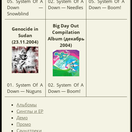
05. System Of A
02. System Of A
05. System Of A
Down —
Down — Needles
Down — Boom!
Snowblind
Big Day Out
Genocide in
Compilation
Sudan
Album (декабрь
(23.11.2004)
2004)
01. System Of A
02. System Of A
Down — Nüguns
Down — Boom!
Альбомы
Синглы и EP
Демо
Промо
Саундтреки